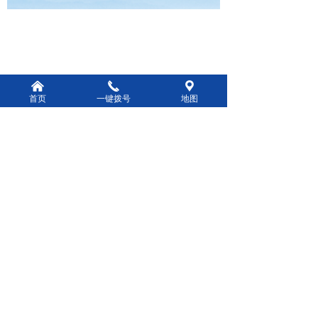
낀
끅
끇
首页
一键拨号
地图
前一个：
三抽单通工作台
ꄴ
后一个：
暖叠台
ꄲ
版权所有：
廊坊市亿众环保科技有限公司