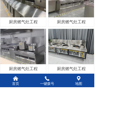
厨房燃气灶工程
厨房燃气灶工程
厨房燃气灶工程
厨房燃气灶工程
낀
끅
끇
首页
一键拨号
地图
上一页
1
/
2
下一页
版权所有：
廊坊市亿众环保科技有限公司